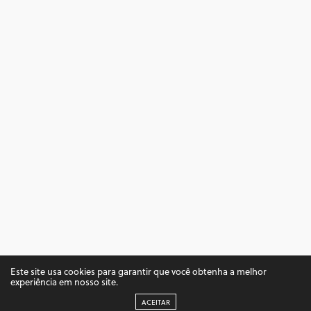
Este site usa cookies para garantir que você obtenha a melhor
experiência em nosso site.
Copyright ©2019, Temperando Blog por Kelly Tannylly
ACEITAR