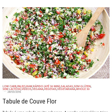
LOW CARB
,
PALEO
,
RAW
,
RÁPIDO (ATÉ 30 MIN)
,
SALADAS
,
SEM GLÚTEN
,
SEM LACTOSE
,
VÍDEOS
,
VEGANA
,
VEGETAIS
,
VEGETARIANA
,
WHOLE 30
28/03/2016
Tabule de Couve Flor