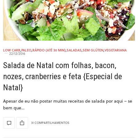
LOW CARB
,
PALEO
,
RÁPIDO (ATÉ 30 MIN)
,
SALADAS
,
SEM GLÚTEN
,
VEGETARIANA
22/12/2016
Salada de Natal com folhas, bacon,
nozes, cranberries e feta {Especial de
Natal}
Apesar de eu não postar muitas receitas de salada por aqui – se
bem que…
31 COMPARTILHAMENTOS