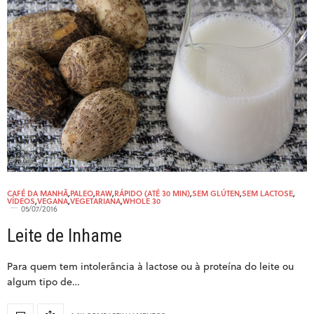
CAFÉ DA MANHÃ
,
PALEO
,
RAW
,
RÁPIDO (ATÉ 30 MIN)
,
SEM GLÚTEN
,
SEM LACTOSE
,
VÍDEOS
,
VEGANA
,
VEGETARIANA
,
WHOLE 30
05/07/2016
Leite de Inhame
Para quem tem intolerância à lactose ou à proteína do leite ou
algum tipo de…