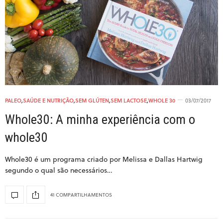
PALEO
,
SAÚDE E NUTRIÇÃO
,
SEM GLÚTEN
,
SEM LACTOSE
,
WHOLE 30
03/07/2017
Whole30: A minha experiência com o
whole30
Whole30 é um programa criado por Melissa e Dallas Hartwig
segundo o qual são necessários…
41 COMPARTILHAMENTOS