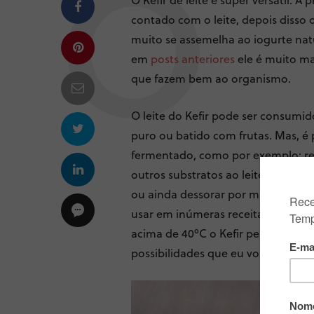
contado com o leite, depois disso 
muito se assemelha ao iogurte na
em
posts anteriores
ele é muito ma
que fazem bem ao organismo.
O leite do Kefir pode ser consumi
puro ou batido com frutas. Mas, é p
fermentado, como por exemplo: r
outros substratos ao leite, dessora
ou ainda dessorar por mais tempo e 
usar em inúmeras receitas e prepa
acima de 40ºC o Kefir perde as pro
possibilidades que eu vou falar u