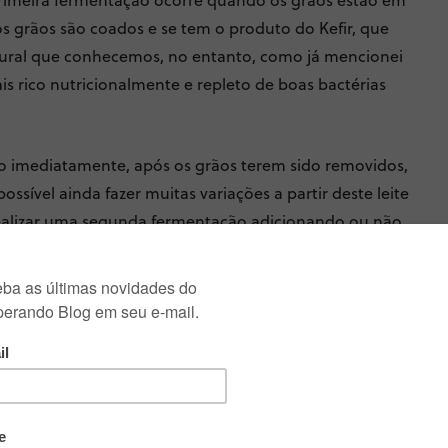
os grãos são coados e se tem o produto do Kefir, que
tural que conhecemos, no entanto, como já mencionei
is rico nutricionalmente e repleto de boas bactérias
do imediatamente, após os grãos terem sido removidos,
ossível ainda fazer muitas variações a partir deste leite
ealizar uma segunda fermentação adicionando ou não
r para fazer um iogurte mais denso, similar ao grego,
fazer queijinho de kefir. Há a possibilidade, ainda, de
rações, lembrando, entretanto, que após aquecido
priedades probiótica. E é sobre essa gama infinita de
m pouquinho hoje.