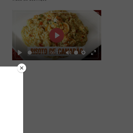
Play
-06:17
Play
Mute
Settings
Enter
fullscreen