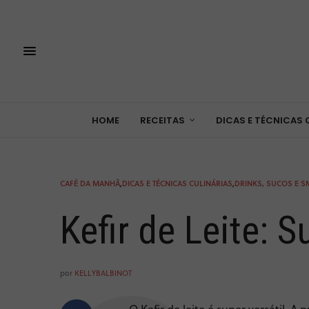
HOME
RECEITAS
DICAS E TÉCNICAS 
CAFÉ DA MANHÃ
,
DICAS E TÉCNICAS CULINÁRIAS
,
DRINKS, SUCOS E 
Kefir de Leite: 
por
KELLYBALBINOT
O Kefir de leite é super versátil.