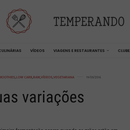
CULINÁRIAS
VÍDEOS
VIAGENS E RESTAURANTES
CLUBE
SMOOTHIES
,
LOW CARB
,
RAW
,
VÍDEOS
,
VEGETARIANA
19/05/2016
Suas variações
 A primeira fermentação ocorre quando os grãos estão em