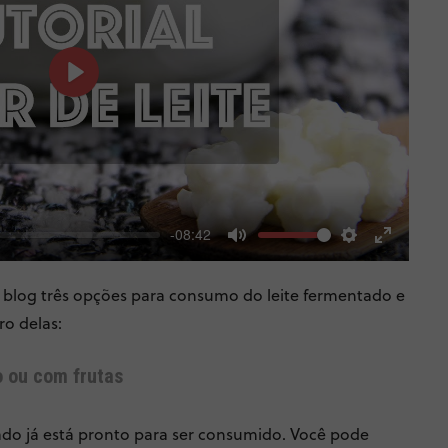
Play
-08:42
Mute
Settings
Enter
fullscree
no blog três opções para consumo do leite fermentado e
o delas:
o ou com frutas
rado já está pronto para ser consumido. Você pode