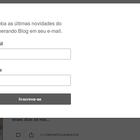
CULINÁRIAS
VÍDEOS
VIAGENS E RESTAURANTES
CLUBE
Mês:
JANEIRO 2012
FRANGO E AVES
31/01/2012
Frango Frito e um almocinho bem
simples
Tem dias que a inspiração para cozinhar é ZERO e para
esses dias só nos…
0 COMPARTILHAMENTOS