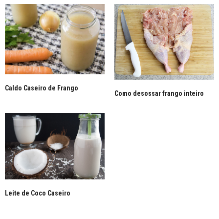
Boa tarde Kelly! Esta massa pode ser guardada
depois de seca por quanto tempo? Outra coisa
guardo na geladeira ou no freezer ou fora mesmo?
Obrigada.
31/01/2017 ÀS 5:11 PM
KELLY - TEMPERANDO
DISSE:
Sempre na geladeira ou no freezer. Lembrando que
mesmo seca ela ainda é uma massa fresca e sem
Caldo Caseiro de Frango
Como desossar frango inteiro
conservantes. Uns 3 a 7 dias no máximo na
geladeira. E congelada por uns 3 meses.
04/02/2017 ÀS 12:03 AM
ADRIANNE BARROS
DISSE:
Bom dia ,posso depois de cortar a massar levar logo
para cozinhar?
19/04/2017 ÀS 2:20 PM
Leite de Coco Caseiro
KELLY - TEMPERANDO
DISSE:
Pode sim, mas ela vai cozinhar mais rápido.