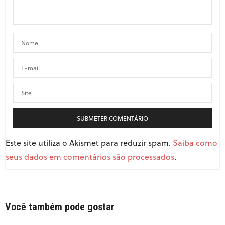
Como faço para a massa secar como um ninho?
um abraço
17/01/2017 ÀS 5:10 PM
KELLY - TEMPERANDO
DISSE:
Depois de cortado o macarrão vc modela o ninho
com as mãos e deixa ele secando sobre uma toalha
ou tábua.
23/01/2017 ÀS 3:58 PM
BÁRBARA DIAS
DISSE:
Eu fiz isso, porém com 5 dias ele mofou todinho.
Queria saber como devo fazer para que ele
conserve por mais tempo, feito em ninho. O
Este site utiliza o Akismet para reduzir spam.
Saiba como
talharim aberto, consigo deixar mais de ,30 dias
sequinho e fica ótimo. Já o ninho, no quinto dia
seus dados em comentários são processados
.
mofa todinho. Como posso fazer ?
22/06/2020 ÀS 11:26 PM
Você também pode gostar
VITORIA
DISSE: