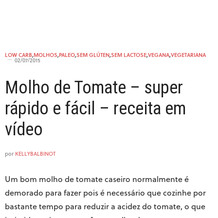
12/05/2017 ÀS 12:16 AM
NENA
DISSE:
Posso fazer rondele com essa massa?
LOW CARB
,
MOLHOS
,
PALEO
,
SEM GLÚTEN
,
SEM LACTOSE
,
VEGANA
,
VEGETARIANA
12/05/2017 ÀS 1:41 AM
02/07/2015
KELLY - TEMPERANDO
DISSE:
Molho de Tomate – super
Pode sim!
rápido e fácil – receita em
12/05/2017 ÀS 8:15 PM
vídeo
CARLA
DISSE:
Para fazer lasanha com essa massa , eu posso colocar
ela crua ou tenho que cozinhá-la primeiro??
por
KELLYBALBINOT
21/05/2017 ÀS 11:41 PM
Um bom molho de tomate caseiro normalmente é
KELLY - TEMPERANDO
DISSE:
demorado para fazer pois é necessário que cozinhe por
Não precisa cozinhar não. Só colocar um
bastante tempo para reduzir a acidez do tomate, o que
pouquinho de molho a mais para cozinhar a massa
enquanto assa.