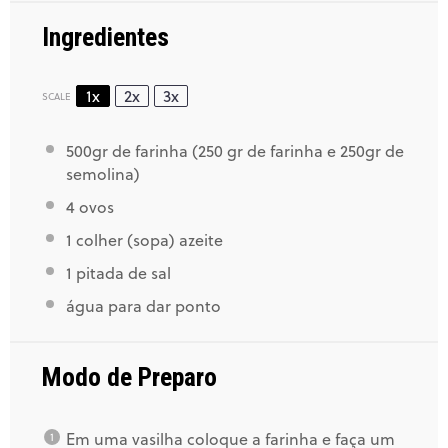
Ingredientes
1x
2x
3x
SCALE
500
gr de farinha (
250
gr de farinha e 250gr de
semolina)
4
ovos
1
colher (sopa) azeite
1
pitada de sal
água para dar ponto
Modo de Preparo
Em uma vasilha coloque a farinha e faça um