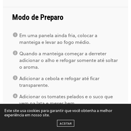
Amei as dicas
★
★
★
★
★
Modo de Preparo
21/09/2019 ÀS 1:30 PM
Em uma panela ainda fria, colocar a
BERNARDO P BATISTA
DISSE:
manteiga e levar ao fogo médio.
Boa noite! Testei essa receita hoje e ficou sensacional.
A maneira como você detalhou e fotografou cada
Quando a manteiga começar a derreter
etapa, torna essa receita à prova de falhas! Muito
grato pelo seu trabalho!
adicionar o alho e refogar somente até soltar
o aroma.
★
★
★
★
★
15/10/2019 ÀS 10:38 PM
Adicionar a cebola e refogar até ficar
transparente.
GENI CAMPEÃO
DISSE:
Vc sabe me dizer porque a massa depois de pronta
Adicionar os tomates pelados e o suco que
escurece? Mesmo após cozida as vezes ele escurece
vem na lata e mexer bem.
29/10/2019 ÀS 11:30 PM
Este site usa cookies para garantir que você obtenha a melhor
Deixar refogar em fogo baixo, adicionando
experiência em nosso site.
água ocasionalmente e mexendo até que os
MORGANA
DISSE:
ACEITAR
tomates estejam desmanchados e o molho
Posso assar minha massa caseira sem cozimento em