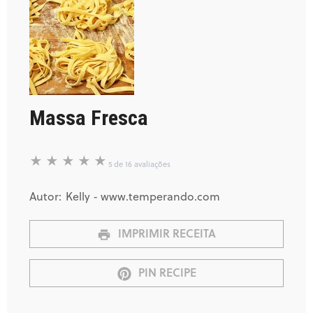
Massa Fresca
★
★
★
★
★
5
de
16
avaliações
Autor:
Kelly - www.temperando.com
IMPRIMIR RECEITA
PIN RECIPE