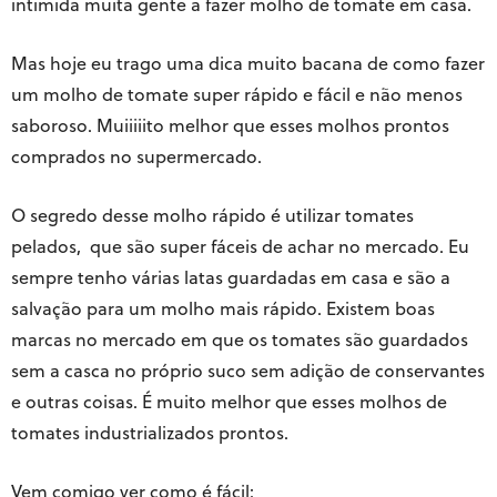
intimida muita gente a fazer molho de tomate em casa.
23/05/2017 ÀS 3:13 PM
Mas hoje eu trago uma dica muito bacana de como fazer
KAREN
DISSE:
um molho de tomate super rápido e fácil e não menos
Ola, eu congelei a minha, qdo cozinhei, ficou um
saboroso. Muiiiiito melhor que esses molhos prontos
mingau? O que fiz de errado?
comprados no supermercado.
16/06/2017 ÀS 5:08 PM
O segredo desse molho rápido é utilizar tomates
KELLY - TEMPERANDO
DISSE:
a massa se congela antes de cozinhar. Espera secar
pelados, que são super fáceis de achar no mercado. Eu
bem e congela.
sempre tenho várias latas guardadas em casa e são a
19/06/2017 ÀS 6:07 PM
salvação para um molho mais rápido. Existem boas
ALINE NOGUEIRA NETO
DISSE:
marcas no mercado em que os tomates são guardados
De acordo com a maioria dos cursos de massa
sem a casca no próprio suco sem adição de conservantes
fresca , para congelar é necessário pré cozer a
massa e resfria -la em seguida. ..deixar escorrer e
e outras coisas. É muito melhor que esses molhos de
congelar. Sempre faço assim e fica muito bom.
tomates industrializados prontos.
31/01/2019 ÀS 11:37 AM
Vem comigo ver como é fácil: