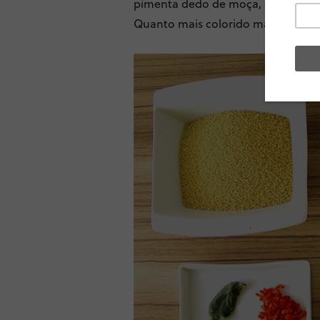
pimenta dedo de moça, coentro, lou
Quanto mais colorido mais bonito e