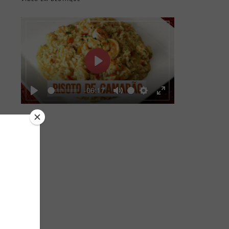
Play
-06:17
Play
Mute
Settings
Enter
fullscreen