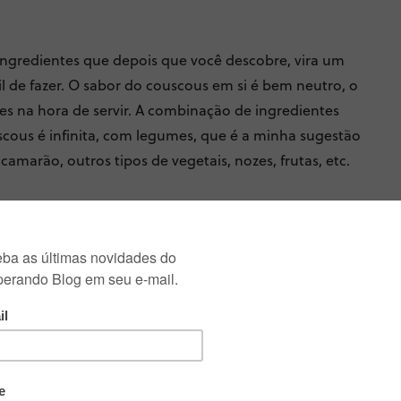
ngredientes que depois que você descobre, vira um
cil de fazer. O sabor do couscous em si é bem neutro, o
ões na hora de servir. A combinação de ingredientes
scous é infinita, com legumes, que é a minha sugestão
marão, outros tipos de vegetais, nozes, frutas, etc.
s que passou no blog feito por uma amiga minha. E,
ioso couscous marroquino com legumes salteados.
e pode ser servida tanto quente como
alada. Eu servi com sobrecoxas assadas, que são um
de!
 legumes eu usei: beringelas japonesas, abobrinha,
ho, o bulbo da cebolinha, mas pode ser cebola,