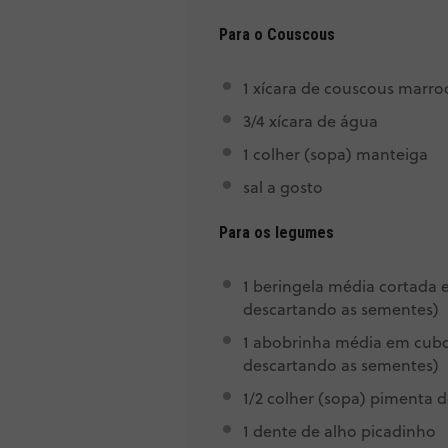
Para o Couscous
1
xícara de couscous marro
3/4
xícara de água
1
colher (sopa) manteiga
sal a gosto
Para os legumes
1
beringela média cortada 
descartando as sementes)
1
abobrinha média em cubos
descartando as sementes)
1/2
colher (sopa) pimenta
1
dente de alho picadinho