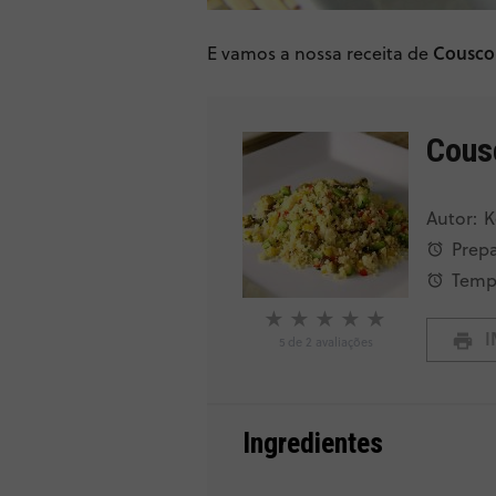
E vamos a nossa receita de
Cousco
Cous
Autor:
K
Prepa
Tempo
★
★
★
★
★
I
5
de
2
avaliações
Ingredientes