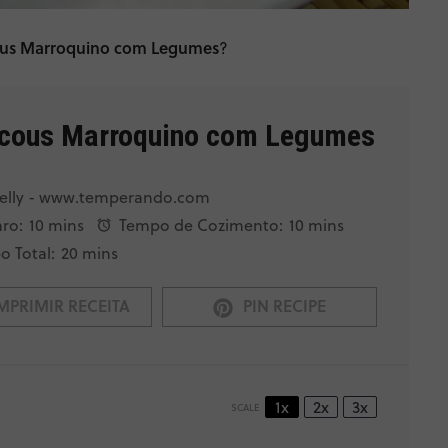
us Marroquino com Legumes
?
cous Marroquino com Legumes
elly - www.temperando.com
ro:
10 mins
Tempo de Cozimento:
10 mins
 Total:
20 mins
MPRIMIR RECEITA
PIN RECIPE
1x
2x
3x
SCALE