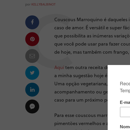
por
KELLYBALBINOT
Couscous Marroquino é daqueles i
caso de amor. É versátil e super fá
que possibilita as inúmeras variaç
que você pode usar para fazer cou
de hoje, mas também com frango, ca
Aqui
tem outra receita de couscou
a minha sugestão hoje é um delic
Uma opção vegetariana, light e qu
acompanhamento ou gelada como s
caso para um próximo post, aguar
Para esse couscous marroquino com
pimentões vermelhos e amarelo, al