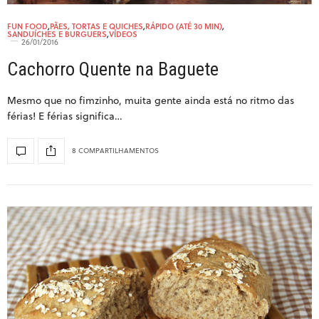
FUN FOOD
,
PÃES, TORTAS E QUICHES
,
RÁPIDO (ATÉ 30 MIN)
,
SANDUÍCHES E BURGUERS
,
VÍDEOS
26/01/2016
Cachorro Quente na Baguete
Mesmo que no fimzinho, muita gente ainda está no ritmo das
férias! E férias significa…
8 COMPARTILHAMENTOS