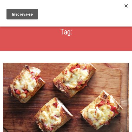
Tag:
PÃES